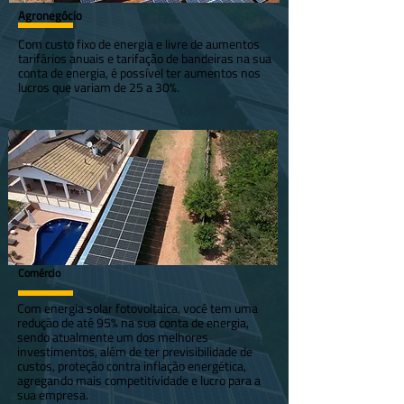
Agronegócio
Com custo fixo de energia e livre de aumentos
tarifários anuais e tarifação de bandeiras na sua
conta de energia, é possível ter aumentos nos
lucros que variam de 25 a 30%.
Comércio
Com energia solar fotovoltaica, você tem uma
redução de até 95% na sua conta de energia,
sendo atualmente um dos melhores
investimentos, além de ter previsibilidade de
custos, proteção contra inflação energética,
agregando mais competitividade e lucro para a
sua empresa.