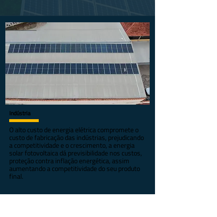
Indústria
O alto custo de energia elétrica compromete o
custo de fabricação das indústrias, prejudicando
a competitividade e o crescimento, a energia
solar fotovoltaica dá previsibilidade nos custos,
proteção contra inflação energética, assim
aumentando a competitividade do seu produto
final.
PROJETOS