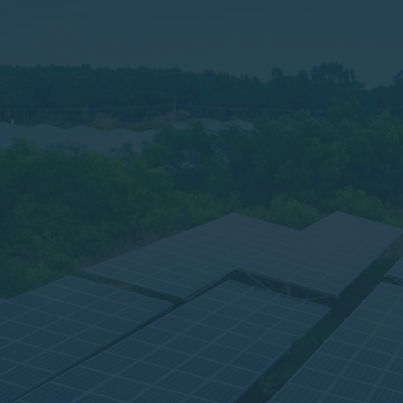
Residência
Com a instalação do sistema de geração fo
possível economizar até 95% na sua conta 
do seu imóvel e ainda contribui com o mei
renovável.