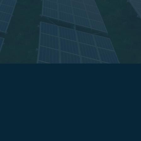
Indústria
 uma redução de até 95% na sua
O alto custo de energia elétrica co
os melhores investimentos, além de
indústrias, prejudicando a competiti
ntra inflação energética, agregando
fotovoltaica dá previsibilidade nos c
empresa.
assim aumentando a competitividade