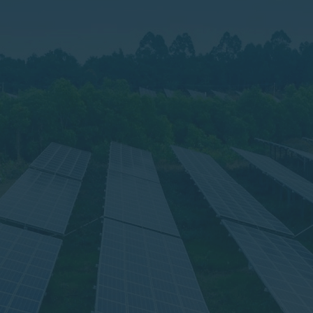
Agronegócio
tovoltaica na sua residência, é
Com custo fixo de energia e livre de
de energia, valorização de até 10%
bandeiras na sua conta de energia, 
o ambiente, gerando energia limpa e
variam de 25 a 30%.