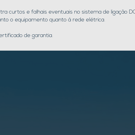
ntra curtos e falhais eventuais no sistema de ligação
anto o equipamento quanto á rede elétrica.
rtificado de garantia.
nfira nossos Proje