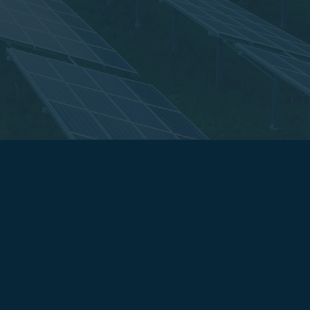
mpromete o custo de fabricação das
vidade e o crescimento, a energia solar
ustos, proteção contra inflação energética,
 do seu produto final.