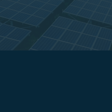
Comércio
Com energia solar fotovoltaica, você tem
conta de energia, sendo atualmente um d
ter previsibilidade de custos, proteção co
mais competitividade e lucro para a sua 