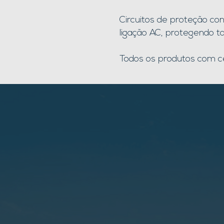
Circuitos de proteção co
ligação AC, protegendo t
Todos os produtos com ce
Co