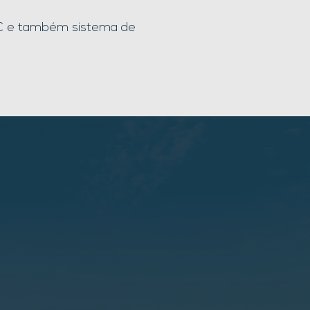
 DC e também sistema de
tos