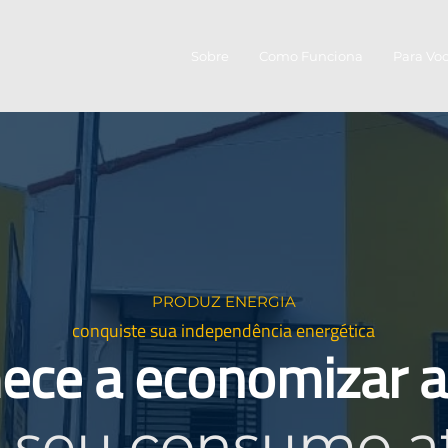
Sobre
Como Funciona
Para Vo
PRODUZ ENERGIA
conquiste sua independência energética
ece a economizar a
 seu consumo a