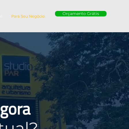
Orçamento Grátis
cê
Para Seu Negócio
gora
tual?